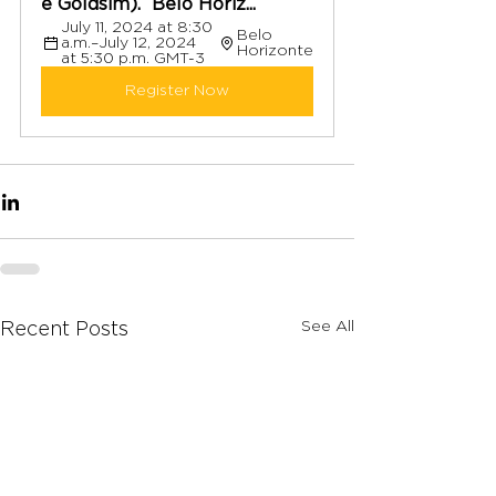
e Goldsim).  Belo Horiz...
July 11, 2024 at 8:30 
Belo 
a.m.–July 12, 2024 
Horizonte
at 5:30 p.m. GMT-3
Register Now
See All
Recent Posts