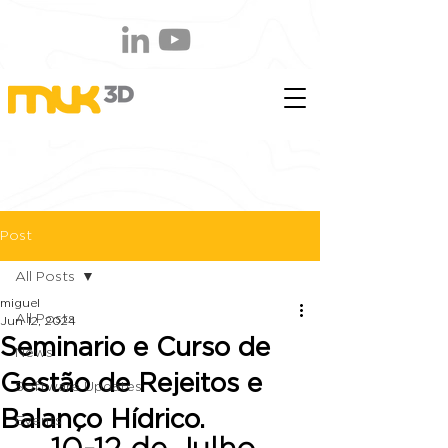
Post
All Posts
miguel
All Posts
Jun 12, 2024
Seminario e Curso de
News
Gestão de Rejeitos e
Software Updates
Balanço Hídrico.
Events