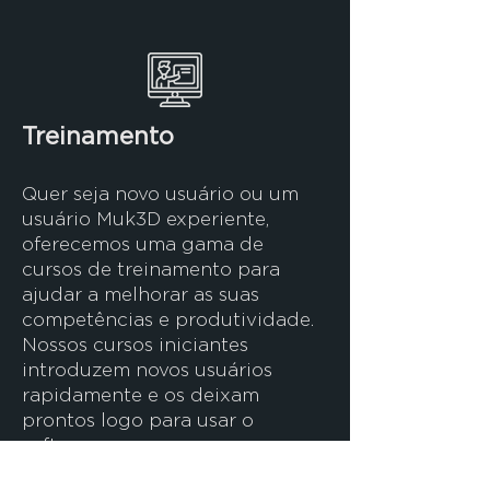
Treinamento
Quer seja novo usuário ou um
usuário Muk3D experiente,
oferecemos uma gama de
cursos de treinamento para
ajudar a melhorar as suas
competências e produtividade.
Nossos cursos iniciantes
introduzem novos usuários
rapidamente e os deixam
prontos logo para usar o
software.