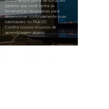
Nossa ampla gama de soluções
garante que você tenha as
ferramentas necessárias para
desenvolver continuamente suas
habilidades no Muk3D.
Confira nossos recursos de
aprendizagem abaixo