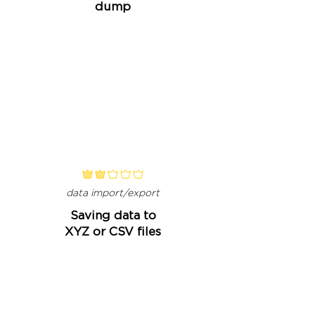
dump
classificação média é 2 de 5
data import/export
Saving data to
XYZ or CSV files