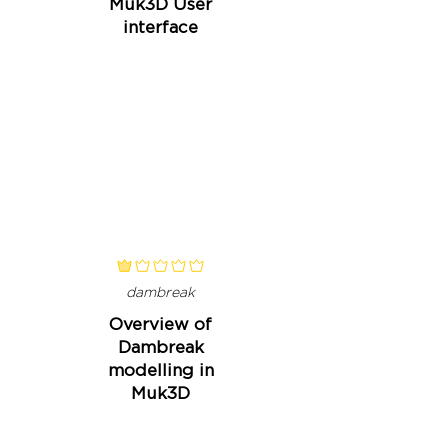
Muk3D User
interface
classificação média é 1 de 5
dambreak
Overview of
Dambreak
modelling in
Muk3D