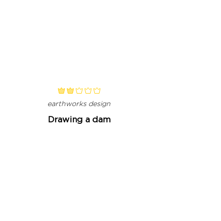
classificação média é 2 de 5
earthworks design
Drawing a dam