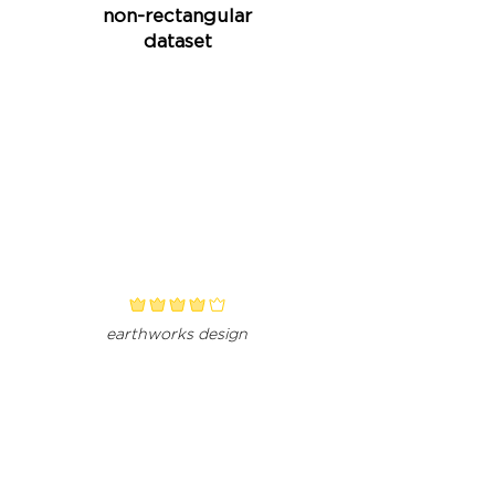
non-rectangular
dataset
classificação média é 4 de 5
earthworks design
Determining
waste dump
crest elevation
for target
storage volume